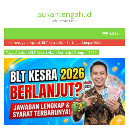
Loncat
ke
sukantengah.id
konten
Indonesia Emas
MENU
Homepage
/
Apakah BLT Kesra Akan Berlanjut Sampai 2026
Tag:
Apakah BLT Kesra Akan Berlanjut Sampai 2026