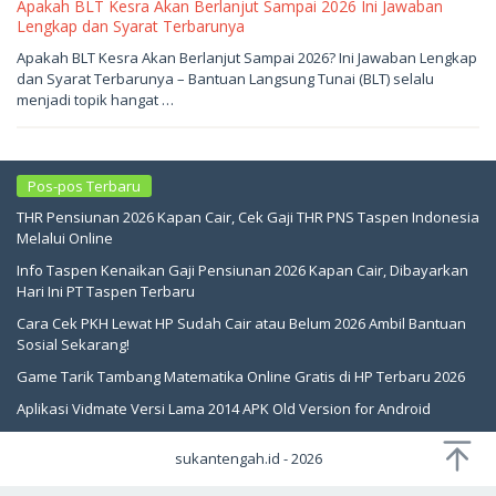
Apakah BLT Kesra Akan Berlanjut Sampai 2026 Ini Jawaban
Lengkap dan Syarat Terbarunya
Juni
Apakah BLT Kesra Akan Berlanjut Sampai 2026? Ini Jawaban Lengkap
1,
dan Syarat Terbarunya – Bantuan Langsung Tunai (BLT) selalu
2026
oleh
menjadi topik hangat …
sukantengah
Pos-pos Terbaru
THR Pensiunan 2026 Kapan Cair, Cek Gaji THR PNS Taspen Indonesia
Melalui Online
Info Taspen Kenaikan Gaji Pensiunan 2026 Kapan Cair, Dibayarkan
Hari Ini PT Taspen Terbaru
Cara Cek PKH Lewat HP Sudah Cair atau Belum 2026 Ambil Bantuan
Sosial Sekarang!
Game Tarik Tambang Matematika Online Gratis di HP Terbaru 2026
Aplikasi Vidmate Versi Lama 2014 APK Old Version for Android
sukantengah.id - 2026