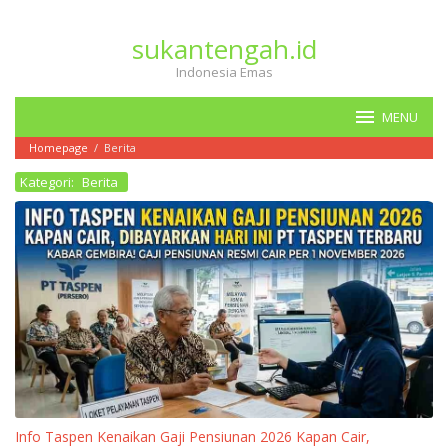
Loncat
ke
sukantengah.id
konten
Indonesia Emas
MENU
Homepage
/
Berita
Kategori:
Berita
Info Taspen Kenaikan Gaji Pensiunan 2026 Kapan Cair,