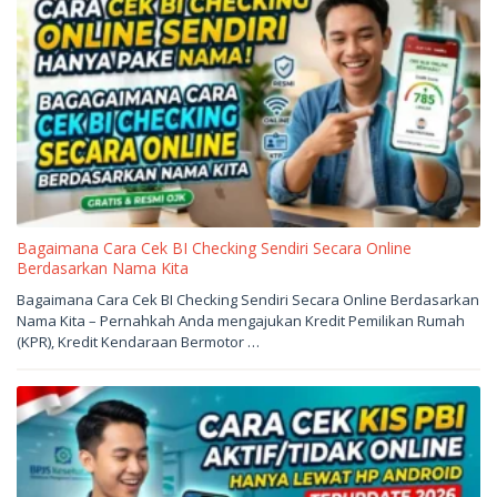
Bagaimana Cara Cek BI Checking Sendiri Secara Online
Berdasarkan Nama Kita
Mei
Bagaimana Cara Cek BI Checking Sendiri Secara Online Berdasarkan
29,
Nama Kita – Pernahkah Anda mengajukan Kredit Pemilikan Rumah
2026
oleh
(KPR), Kredit Kendaraan Bermotor …
sukantengah