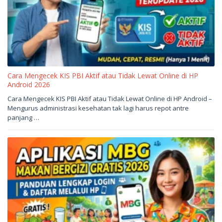
Cara Mengecek KIS PBI Aktif atau Tidak Lewat Online di HP
Android 2026
Mei
Cara Mengecek KIS PBI Aktif atau Tidak Lewat Online di HP Android –
27,
Mengurus administrasi kesehatan tak lagi harus repot antre
2026
oleh
panjang …
sukantengah