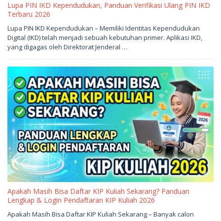
Lupa PIN IKD Kependudukan, Panduan Verifikasi Ulang PIN IKD
Terbaru 2026
Mei
Lupa PIN IKD Kependudukan – Memiliki Identitas Kependudukan
23,
Digital (IKD) telah menjadi sebuah kebutuhan primer. Aplikasi IKD,
2026
oleh
yang digagas oleh Direktorat Jenderal …
sukantengah
Apakah Masih Bisa Daftar KIP Kuliah Sekarang? Panduan
Lengkap & Login Pendaftaran KIP Kuliah 2026
Mei
Apakah Masih Bisa Daftar KIP Kuliah Sekarang – Banyak calon
23,