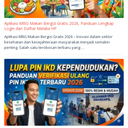
Aplikasi MBG Makan Bergizi Gratis 2026, Panduan Lengkap
Login dan Daftar Melalui HP
Mei
Aplikasi MBG Makan Bergizi Gratis 2026 – Inovasi dalam sektor
24,
kesehatan dan kesejahteraan masyarakat menjadi semakin
2026
oleh
penting. Salah satu terobosan terbaru yang …
sukantengah