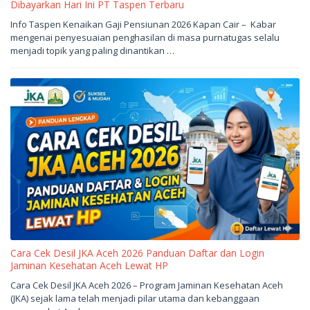
Dibayarkan Hari Ini PT Taspen Terbaru
Juni
Info Taspen Kenaikan Gaji Pensiunan 2026 Kapan Cair – Kabar
4,
mengenai penyesuaian penghasilan di masa purnatugas selalu
2026
oleh
menjadi topik yang paling dinantikan …
sukantengah
Cara Cek Desil JKA Aceh 2026 Panduan Daftar dan Login
Jaminan Kesehatan Aceh Lewat HP
Juni
Cara Cek Desil JKA Aceh 2026 – Program Jaminan Kesehatan Aceh
3,
(JKA) sejak lama telah menjadi pilar utama dan kebanggaan
2026
oleh