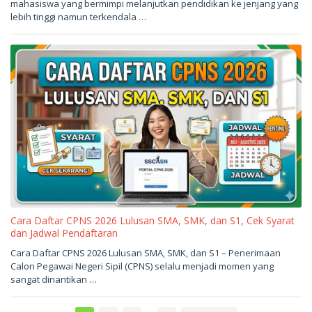
mahasiswa yang bermimpi melanjutkan pendidikan ke jenjang yang
2026
oleh
lebih tinggi namun terkendala …
sukantengah
Cara Daftar CPNS 2026 Lulusan SMA, SMK, dan S1, Cek Syarat
dan Jadwal Pendaftaran
Mei
Cara Daftar CPNS 2026 Lulusan SMA, SMK, dan S1 – Penerimaan
21,
Calon Pegawai Negeri Sipil (CPNS) selalu menjadi momen yang
2026
oleh
sangat dinantikan …
sukantengah