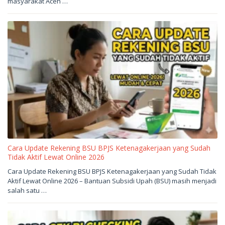
masyarakat Aceh …
sukantengah
Cara Update Rekening BSU BPJS Ketenagakerjaan yang Sudah
Tidak Aktif Lewat Online 2026
Juni
Cara Update Rekening BSU BPJS Ketenagakerjaan yang Sudah Tidak
1,
Aktif Lewat Online 2026 – Bantuan Subsidi Upah (BSU) masih menjadi
2026
oleh
salah satu …
sukantengah