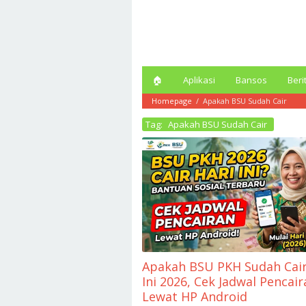
Loncat
ke
konten
🏠︎
Aplikasi
Bansos
Beri
Homepage
/
Apakah BSU Sudah Cair
Tag:
Apakah BSU Sudah Cair
Apakah BSU PKH Sudah Cair
Ini 2026, Cek Jadwal Pencair
Lewat HP Android