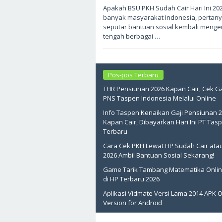
Mei
Apakah BSU PKH Sudah Cair Hari Ini 202
21,
banyak masyarakat Indonesia, pertan
2026
oleh
seputar bantuan sosial kembali menge
sukantengah
tengah berbagai …
Pos-pos Terbaru
THR Pensiunan 2026 Kapan Cair, Cek Ga
PNS Taspen Indonesia Melalui Online
Info Taspen Kenaikan Gaji Pensiunan 
Kapan Cair, Dibayarkan Hari Ini PT Tas
Terbaru
Cara Cek PKH Lewat HP Sudah Cair ata
2026 Ambil Bantuan Sosial Sekarang!
Game Tarik Tambang Matematika Onlin
di HP Terbaru 2026
Aplikasi Vidmate Versi Lama 2014 APK O
Version for Android