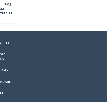
6 – Bagi
yaan
muka. Di
ji THR
2026
pen
u Belum
e Gratis
ld