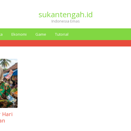
sukantengah.id
Indonesia Emas
ta
Ekonomi
Game
Tutorial
 Hari
an