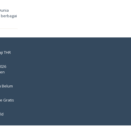
Dunia
 berbagai
ji THR
2026
pen
u Belum
e Gratis
ld