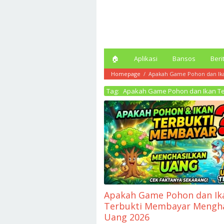
Loncat
ke
konten
🏠︎
Aplikasi
Bansos
Beri
Homepage
/
Apakah Game Pohon dan Ik
Tag:
Apakah Game Pohon dan Ikan T
Apakah Game Pohon dan Ik
Terbukti Membayar Mengha
Uang 2026