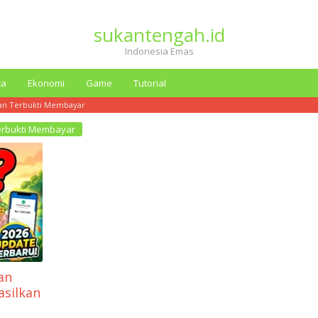
sukantengah.id
Indonesia Emas
ta
Ekonomi
Game
Tutorial
an Terbukti Membayar
erbukti Membayar
an
silkan