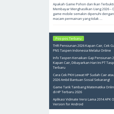
Juni
Apakah Game Pohon dan Ikan Terbukti
1,
Membayar Menghasilkan Uang 2026 – 
2026
oleh
game mobile semakin dipenuhi dengan
sukantengah
macam permainan yang tidak …
Pos-pos Terbaru
THR Pensiunan 2026 Kapan Cair, Cek Ga
PNS Taspen Indonesia Melalui Online
Info Taspen Kenaikan Gaji Pensiunan 
Kapan Cair, Dibayarkan Hari Ini PT Tas
Terbaru
Cara Cek PKH Lewat HP Sudah Cair ata
2026 Ambil Bantuan Sosial Sekarang!
Game Tarik Tambang Matematika Onlin
di HP Terbaru 2026
Aplikasi Vidmate Versi Lama 2014 APK O
Version for Android