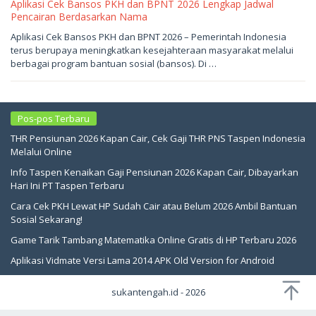
Aplikasi Cek Bansos PKH dan BPNT 2026 Lengkap Jadwal
Pencairan Berdasarkan Nama
Mei
Aplikasi Cek Bansos PKH dan BPNT 2026 – Pemerintah Indonesia
16,
terus berupaya meningkatkan kesejahteraan masyarakat melalui
2026
oleh
berbagai program bantuan sosial (bansos). Di …
sukantengah
Pos-pos Terbaru
THR Pensiunan 2026 Kapan Cair, Cek Gaji THR PNS Taspen Indonesia
Melalui Online
Info Taspen Kenaikan Gaji Pensiunan 2026 Kapan Cair, Dibayarkan
Hari Ini PT Taspen Terbaru
Cara Cek PKH Lewat HP Sudah Cair atau Belum 2026 Ambil Bantuan
Sosial Sekarang!
Game Tarik Tambang Matematika Online Gratis di HP Terbaru 2026
Aplikasi Vidmate Versi Lama 2014 APK Old Version for Android
sukantengah.id - 2026