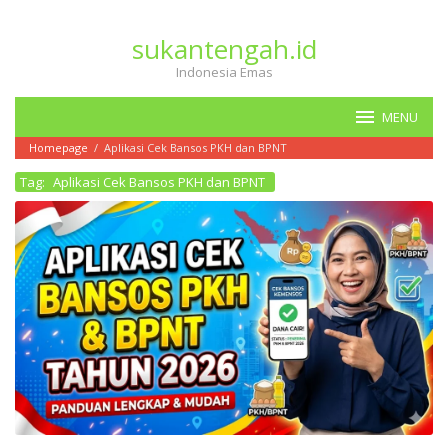
Loncat
ke
sukantengah.id
konten
Indonesia Emas
MENU
Homepage
/
Aplikasi Cek Bansos PKH dan BPNT
Tag:
Aplikasi Cek Bansos PKH dan BPNT