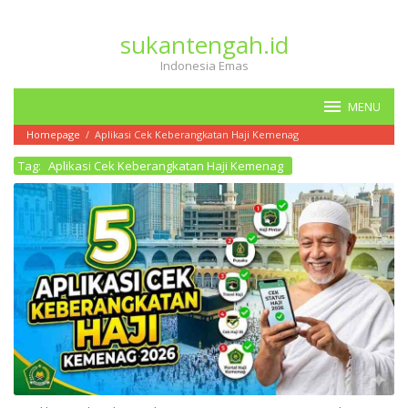
Loncat
ke
sukantengah.id
konten
Indonesia Emas
MENU
Homepage
/
Aplikasi Cek Keberangkatan Haji Kemenag
Tag:
Aplikasi Cek Keberangkatan Haji Kemenag