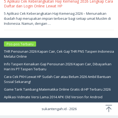
5 Aplikasi Cek Keberangkatan Haji Kemenag 2026 Lengkap Cara
Daftar dan Login Online Lewat HP
Mei
5 Aplikasi Cek Keberangkatan Haji Kemenag 2026 – Menunaikan
13,
ibadah haji merupakan impian terbesar bagi setiap umat Muslim di
2026
oleh
Indonesia. Namun, dengan …
sukantengah
Pos-pos Terbaru
THR Pensiunan 2026 Kapan Cair, Cek Gaji THR PNS Taspen Indonesia
Melalui Online
Info Taspen Kenaikan Gaji Pensiunan 2026 Kapan Cair, Dibayarkan
Hari Ini PT Taspen Terbaru
Cara Cek PKH Lewat HP Sudah Cair atau Belum 2026 Ambil Bantuan
Sosial Sekarang!
Game Tarik Tambang Matematika Online Gratis di HP Terbaru 2026
Aplikasi Vidmate Versi Lama 2014 APK Old Version for Android
sukantengah.id - 2026