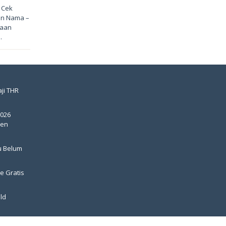
 Cek
an Nama –
yaan
…
ji THR
2026
pen
u Belum
e Gratis
ld