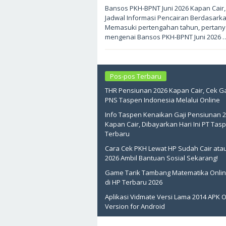
Juni
Bansos PKH-BPNT Juni 2026 Kapan Cair,
3,
Jadwal Informasi Pencairan Berdasark
2026
oleh
Memasuki pertengahan tahun, pertan
sukantengah
mengenai Bansos PKH-BPNT Juni 2026 
Pos-pos Terbaru
THR Pensiunan 2026 Kapan Cair, Cek Ga
PNS Taspen Indonesia Melalui Online
Info Taspen Kenaikan Gaji Pensiunan 
Kapan Cair, Dibayarkan Hari Ini PT Tas
Terbaru
Cara Cek PKH Lewat HP Sudah Cair ata
2026 Ambil Bantuan Sosial Sekarang!
Game Tarik Tambang Matematika Onlin
di HP Terbaru 2026
Aplikasi Vidmate Versi Lama 2014 APK O
Version for Android