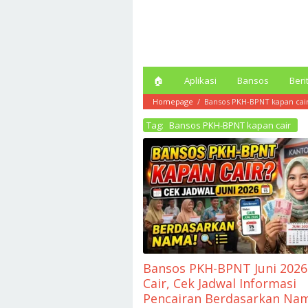
Loncat
ke
konten
🏠︎
Aplikasi
Bansos
Beri
Homepage
/
Bansos PKH-BPNT kapan cai
Tag:
Bansos PKH-BPNT kapan cair
Bansos PKH-BPNT Juni 202
Cair, Cek Jadwal Informasi
Pencairan Berdasarkan Na