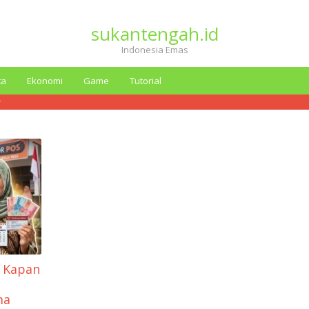
sukantengah.id
Indonesia Emas
ta
Ekonomi
Game
Tutorial
r
6 Kapan
ma