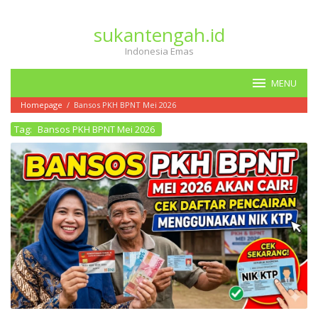
Loncat
ke
sukantengah.id
konten
Indonesia Emas
MENU
Homepage
/
Bansos PKH BPNT Mei 2026
Tag:
Bansos PKH BPNT Mei 2026