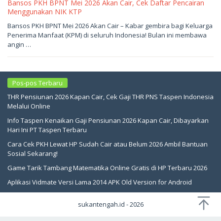
Bansos PKH BPNT Mei 2026 Akan Cair, Cek Daftar Pencairan
Menggunakan NIK KTP
Mei
Bansos PKH BPNT Mei 2026 Akan Cair – Kabar gembira bagi Keluarga
16,
Penerima Manfaat (KPM) di seluruh Indonesia! Bulan ini membawa
2026
oleh
angin …
sukantengah
Pos-pos Terbaru
THR Pensiunan 2026 Kapan Cair, Cek Gaji THR PNS Taspen Indonesia
Melalui Online
Info Taspen Kenaikan Gaji Pensiunan 2026 Kapan Cair, Dibayarkan
Hari Ini PT Taspen Terbaru
Cara Cek PKH Lewat HP Sudah Cair atau Belum 2026 Ambil Bantuan
Sosial Sekarang!
Game Tarik Tambang Matematika Online Gratis di HP Terbaru 2026
Aplikasi Vidmate Versi Lama 2014 APK Old Version for Android
sukantengah.id - 2026