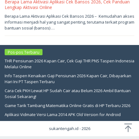
Berapa Lama Aktivasi Aplikasi Cek Bansos 2026, Cek Panduan
Lengkap Aktivasi Online
Mei
Berapa Lama Aktivasi Aplikasi Cek Bansos 2026 – Kemudahan akses
15,
informasi menjadi hal yang sangat penting, terutama terkait program
2026
oleh
bantuan sosial (bansos) …
sukantengah
Pos-pos Terbaru
THR Pensiunan 2026 Kapan Cair, Cek Gaji THR PNS Taspen Indonesia
Melalui Online
Info Taspen Kenaikan Gaji Pensiunan 2026 Kapan Cair, Dibayarkan
Hari Ini PT Taspen Terbaru
Cara Cek PKH Lewat HP Sudah Cair atau Belum 2026 Ambil Bantuan
Sosial Sekarang!
Game Tarik Tambang Matematika Online Gratis di HP Terbaru 2026
Aplikasi Vidmate Versi Lama 2014 APK Old Version for Android
sukantengah.id - 2026