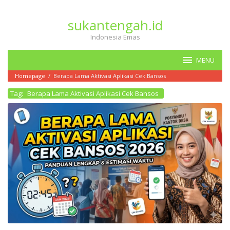
Loncat
ke
sukantengah.id
konten
Indonesia Emas
MENU
Homepage
/
Berapa Lama Aktivasi Aplikasi Cek Bansos
Tag:
Berapa Lama Aktivasi Aplikasi Cek Bansos