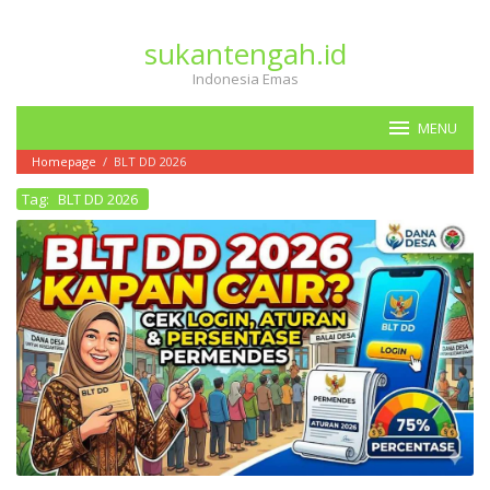
Loncat
ke
sukantengah.id
konten
Indonesia Emas
MENU
Homepage
/
BLT DD 2026
Tag:
BLT DD 2026