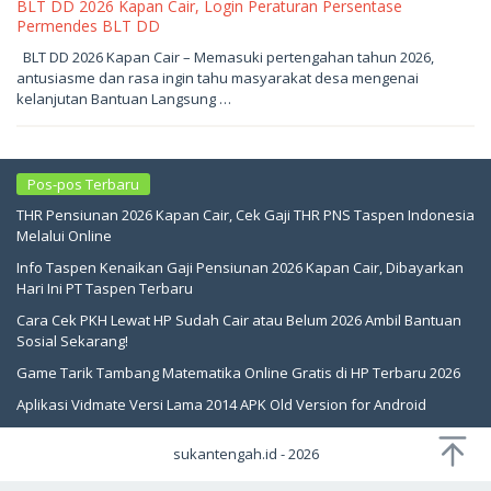
BLT DD 2026 Kapan Cair, Login Peraturan Persentase
Permendes BLT DD
Mei
BLT DD 2026 Kapan Cair – Memasuki pertengahan tahun 2026,
19,
antusiasme dan rasa ingin tahu masyarakat desa mengenai
2026
oleh
kelanjutan Bantuan Langsung …
sukantengah
Pos-pos Terbaru
THR Pensiunan 2026 Kapan Cair, Cek Gaji THR PNS Taspen Indonesia
Melalui Online
Info Taspen Kenaikan Gaji Pensiunan 2026 Kapan Cair, Dibayarkan
Hari Ini PT Taspen Terbaru
Cara Cek PKH Lewat HP Sudah Cair atau Belum 2026 Ambil Bantuan
Sosial Sekarang!
Game Tarik Tambang Matematika Online Gratis di HP Terbaru 2026
Aplikasi Vidmate Versi Lama 2014 APK Old Version for Android
sukantengah.id - 2026