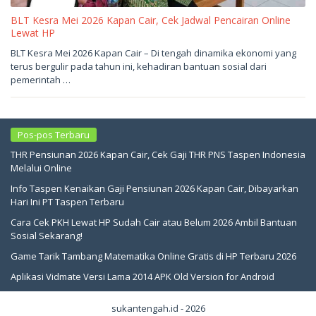
BLT Kesra Mei 2026 Kapan Cair, Cek Jadwal Pencairan Online
Lewat HP
Mei
BLT Kesra Mei 2026 Kapan Cair – Di tengah dinamika ekonomi yang
3,
terus bergulir pada tahun ini, kehadiran bantuan sosial dari
2026
oleh
pemerintah …
sukantengah
Pos-pos Terbaru
THR Pensiunan 2026 Kapan Cair, Cek Gaji THR PNS Taspen Indonesia
Melalui Online
Info Taspen Kenaikan Gaji Pensiunan 2026 Kapan Cair, Dibayarkan
Hari Ini PT Taspen Terbaru
Cara Cek PKH Lewat HP Sudah Cair atau Belum 2026 Ambil Bantuan
Sosial Sekarang!
Game Tarik Tambang Matematika Online Gratis di HP Terbaru 2026
Aplikasi Vidmate Versi Lama 2014 APK Old Version for Android
sukantengah.id - 2026