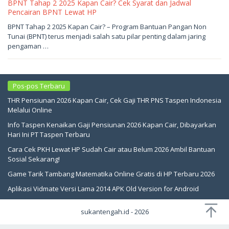
BPNT Tahap 2 2025 Kapan Cair? Cek Syarat dan Jadwal
Pencairan BPNT Lewat HP
Mei
BPNT Tahap 2 2025 Kapan Cair? – Program Bantuan Pangan Non
21,
Tunai (BPNT) terus menjadi salah satu pilar penting dalam jaring
2026
oleh
pengaman …
sukantengah
Pos-pos Terbaru
THR Pensiunan 2026 Kapan Cair, Cek Gaji THR PNS Taspen Indonesia
Melalui Online
Info Taspen Kenaikan Gaji Pensiunan 2026 Kapan Cair, Dibayarkan
Hari Ini PT Taspen Terbaru
Cara Cek PKH Lewat HP Sudah Cair atau Belum 2026 Ambil Bantuan
Sosial Sekarang!
Game Tarik Tambang Matematika Online Gratis di HP Terbaru 2026
Aplikasi Vidmate Versi Lama 2014 APK Old Version for Android
sukantengah.id - 2026