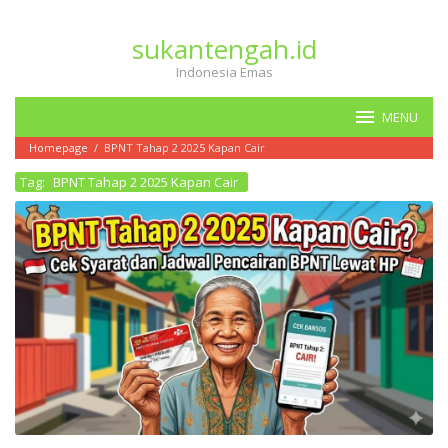
Loncat
ke
sukantengah.id
konten
Indonesia Emas
MENU
Homepage
/
BPNT Tahap 2 2025 Kapan Cair
Tag:
BPNT Tahap 2 2025 Kapan Cair