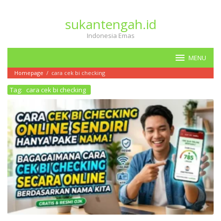
Loncat
ke
sukantengah.id
konten
Indonesia Emas
MENU
Homepage
/
cara cek bi checking
Tag:
cara cek bi checking