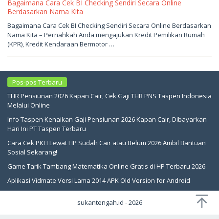
Bagaimana Cara Cek BI Checking Sendiri Secara Online
Berdasarkan Nama Kita
Mei
Bagaimana Cara Cek BI Checking Sendiri Secara Online Berdasarkan
29,
Nama Kita – Pernahkah Anda mengajukan Kredit Pemilikan Rumah
2026
oleh
(KPR), Kredit Kendaraan Bermotor …
sukantengah
Pos-pos Terbaru
THR Pensiunan 2026 Kapan Cair, Cek Gaji THR PNS Taspen Indonesia
Melalui Online
Info Taspen Kenaikan Gaji Pensiunan 2026 Kapan Cair, Dibayarkan
Hari Ini PT Taspen Terbaru
Cara Cek PKH Lewat HP Sudah Cair atau Belum 2026 Ambil Bantuan
Sosial Sekarang!
Game Tarik Tambang Matematika Online Gratis di HP Terbaru 2026
Aplikasi Vidmate Versi Lama 2014 APK Old Version for Android
sukantengah.id - 2026