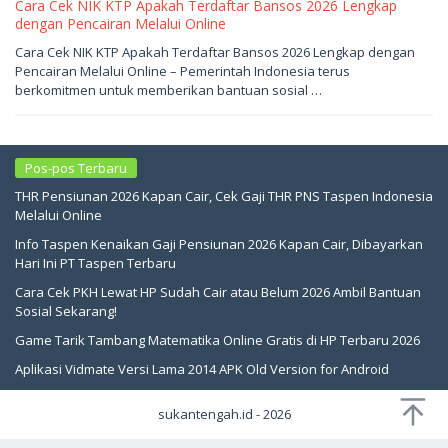
Cara Cek NIK KTP Apakah Terdaftar Bansos 2026 Lengkap
dengan Pencairan Melalui Online
Mei
Cara Cek NIK KTP Apakah Terdaftar Bansos 2026 Lengkap dengan
25,
Pencairan Melalui Online – Pemerintah Indonesia terus
2026
oleh
berkomitmen untuk memberikan bantuan sosial …
sukantengah
Pos-pos Terbaru
THR Pensiunan 2026 Kapan Cair, Cek Gaji THR PNS Taspen Indonesia
Melalui Online
Info Taspen Kenaikan Gaji Pensiunan 2026 Kapan Cair, Dibayarkan
Hari Ini PT Taspen Terbaru
Cara Cek PKH Lewat HP Sudah Cair atau Belum 2026 Ambil Bantuan
Sosial Sekarang!
Game Tarik Tambang Matematika Online Gratis di HP Terbaru 2026
Aplikasi Vidmate Versi Lama 2014 APK Old Version for Android
sukantengah.id - 2026