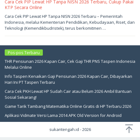
Cara Cek PIP Lewat HP Tanpa NISN 2026 Terbaru, Cukup Pakai
KTP Secara Online
Mei
Cara Cek PIP Lewat HP Tanpa NISN 2026 Terbaru – Pemerintah
19,
Indonesia, melalui Kementerian Pendidikan, Kebudayaan, Riset, dan
2026
oleh
Teknologi (Kemendikbudristek), terus berkomitmen …
sukantengah
Pos-pos Terbaru
THR Pensiunan 2026 Kapan Cair, Cek Gaji THR PNS Taspen Indonesia
Melalui Online
Info Taspen Kenaikan Gaji Pensiunan 2026 Kapan Cair, Dibayarkan
Hari Ini PT Taspen Terbaru
Cara Cek PKH Lewat HP Sudah Cair atau Belum 2026 Ambil Bantuan
Sosial Sekarang!
Game Tarik Tambang Matematika Online Gratis di HP Terbaru 2026
Aplikasi Vidmate Versi Lama 2014 APK Old Version for Android
sukantengah.id - 2026