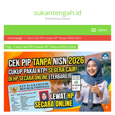
Loncat
ke
sukantengah.id
konten
Indonesia Emas
MENU
Homepage
/
Cara Cek PIP Lewat HP Tanpa NISN 2026
Tag:
Cara Cek PIP Lewat HP Tanpa NISN 2026