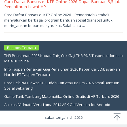
Cara Daftar Bansos e- KTP Online 2026 Dapat Bantuan 3,5 Juta
Pendaftaran Lewat HP
Mei
Cara Daftar Bansos e- KTP Online 2026 – Pemerintah kembali
21,
menyalurkan berbagai program bantuan sosial (bansos) untuk
2026
oleh
meringankan beban masyarakat. Salah satu …
sukantengah
Pos-pos Terbaru
THR Pensiunan 2026 Kapan Cair, Cek Gaji THR PNS Taspen Indonesia
Melalui Online
Info Taspen Kenaikan Gaji Pensiunan 2026 Kapan Cair, Dibayarkan
Hari Ini PT Taspen Terbaru
Cara Cek PKH Lewat HP Sudah Cair atau Belum 2026 Ambil Bantuan
Sosial Sekarang!
Game Tarik Tambang Matematika Online Gratis di HP Terbaru 2026
Aplikasi Vidmate Versi Lama 2014 APK Old Version for Android
sukantengah.id - 2026