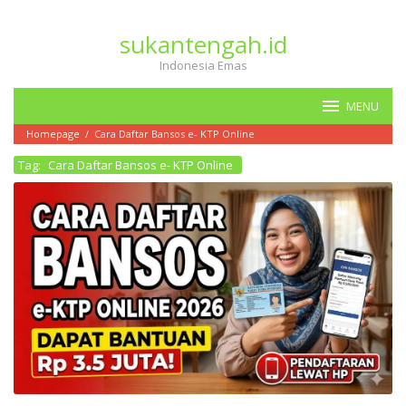
Loncat
ke
sukantengah.id
konten
Indonesia Emas
MENU
Homepage
/
Cara Daftar Bansos e- KTP Online
Tag:
Cara Daftar Bansos e- KTP Online