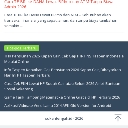
Cara TF BRI ke DANA Lewat BRImo dan ATM Tanpa Biaya
Admin 2026
Mei
Cara TF BRI ke DANA Lewat BRImo dan ATM – Kebutuhan akan
17,
transaksi finansial yang cepat, aman, dan tanpa biaya tambahan
2026
oleh
semakin …
sukantengah
Pos-pos Terbaru
THR Pensiunan 2026 Kapan Cair, Cek Gaji THR PNS Taspen Indonesia
Melalui Online
Info Taspen Kenaikan Gaji Pensiunan 2026 Kapan Cair, Dibayarkan
Hari Ini PT Taspen Terbaru
Cara Cek PKH Lewat HP Sudah Cair atau Belum 2026 Ambil Bantuan
Sosial Sekarang!
Game Tarik Tambang Matematika Online Gratis di HP Terbaru 2026
Aplikasi Vidmate Versi Lama 2014 APK Old Version for Android
sukantengah.id - 2026