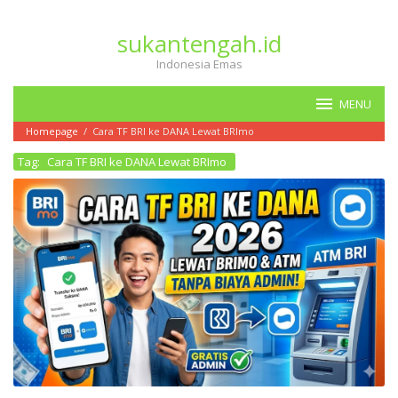
Loncat
ke
sukantengah.id
konten
Indonesia Emas
MENU
Homepage
/
Cara TF BRI ke DANA Lewat BRImo
Tag:
Cara TF BRI ke DANA Lewat BRImo