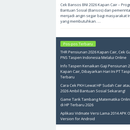
Mei
Cek Bansos BNI 2026 Kapan Cair – Pro
24,
Bantuan Sosial (Bansos) dari pemerinta
2026
oleh
menjadi angin segar bagi masyarakat 
sukantengah
yang membutuhkan. …
Pos-pos Terbaru
THR Pensiunan 2026 Kapan Cair, Cek Ga
PNS Taspen Indonesia Melalui Online
Info Taspen Kenaikan Gaji Pensiunan 
Kapan Cair, Dibayarkan Hari Ini PT Tas
Terbaru
Cara Cek PKH Lewat HP Sudah Cair ata
2026 Ambil Bantuan Sosial Sekarang!
Game Tarik Tambang Matematika Onlin
di HP Terbaru 2026
Aplikasi Vidmate Versi Lama 2014 APK O
Version for Android