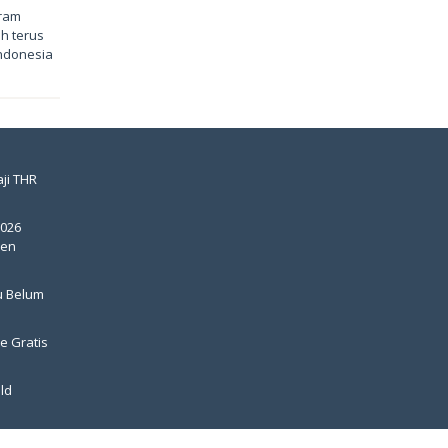
gram
h terus
Indonesia
ji THR
2026
pen
u Belum
e Gratis
ld