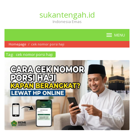
Loncat
ke
sukantengah.id
konten
Indonesia Emas
MENU
Homepage
/
cek nomor porsi haji
Tag:
cek nomor porsi haji