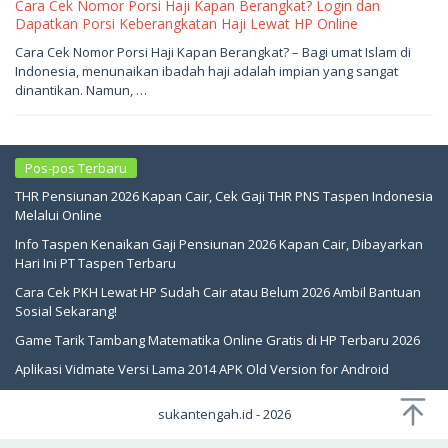
Cara Cek Nomor Porsi Haji Kapan Berangkat? Login dan
Dapatkan Porsi Keberangkatan Haji Lewat HP Online
Mei
Cara Cek Nomor Porsi Haji Kapan Berangkat? – Bagi umat Islam di
20,
Indonesia, menunaikan ibadah haji adalah impian yang sangat
2026
oleh
dinantikan. Namun, …
sukantengah
Pos-pos Terbaru
THR Pensiunan 2026 Kapan Cair, Cek Gaji THR PNS Taspen Indonesia
Melalui Online
Info Taspen Kenaikan Gaji Pensiunan 2026 Kapan Cair, Dibayarkan
Hari Ini PT Taspen Terbaru
Cara Cek PKH Lewat HP Sudah Cair atau Belum 2026 Ambil Bantuan
Sosial Sekarang!
Game Tarik Tambang Matematika Online Gratis di HP Terbaru 2026
Aplikasi Vidmate Versi Lama 2014 APK Old Version for Android
sukantengah.id - 2026