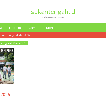
sukantengah.id
Indonesia Emas
ta
Ekonomi
Game
Tutorial
dasmen go id Mei 2026
n go id Mei 2026
 2026