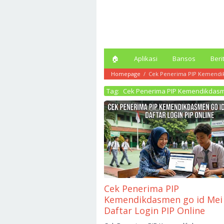
Loncat
ke
konten
🏠︎
Aplikasi
Bansos
Beri
Homepage
/
Cek Penerima PIP Kemendik
Tag:
Cek Penerima PIP Kemendikdasme
Cek Penerima PIP
Kemendikdasmen go id Mei
Daftar Login PIP Online
Mei