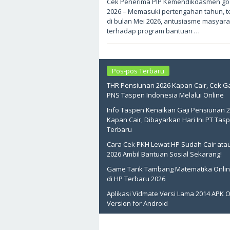
Cek Penerima PIP Kemendikdasmen go 
2,
2026 – Memasuki pertengahan tahun, 
2026
oleh
di bulan Mei 2026, antusiasme masyara
sukantengah
terhadap program bantuan …
Pos-pos Terbaru
THR Pensiunan 2026 Kapan Cair, Cek Ga
PNS Taspen Indonesia Melalui Online
Info Taspen Kenaikan Gaji Pensiunan 
Kapan Cair, Dibayarkan Hari Ini PT Tas
Terbaru
Cara Cek PKH Lewat HP Sudah Cair ata
2026 Ambil Bantuan Sosial Sekarang!
Game Tarik Tambang Matematika Onlin
di HP Terbaru 2026
Aplikasi Vidmate Versi Lama 2014 APK O
Version for Android