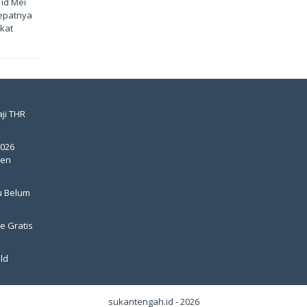
id Mei
tepatnya
kat
ji THR
2026
pen
u Belum
e Gratis
ld
sukantengah.id - 2026