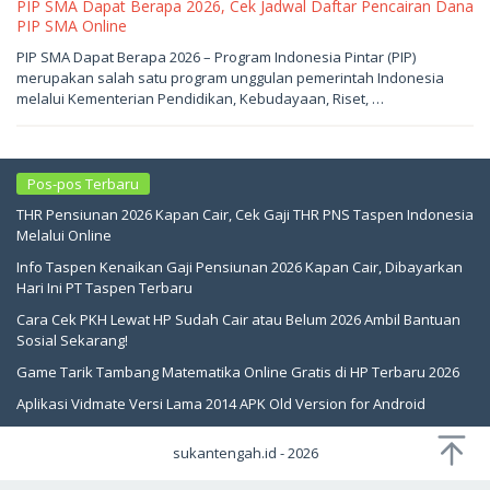
PIP SMA Dapat Berapa 2026, Cek Jadwal Daftar Pencairan Dana
PIP SMA Online
Mei
PIP SMA Dapat Berapa 2026 – Program Indonesia Pintar (PIP)
17,
merupakan salah satu program unggulan pemerintah Indonesia
2026
oleh
melalui Kementerian Pendidikan, Kebudayaan, Riset, …
sukantengah
Pos-pos Terbaru
THR Pensiunan 2026 Kapan Cair, Cek Gaji THR PNS Taspen Indonesia
Melalui Online
Info Taspen Kenaikan Gaji Pensiunan 2026 Kapan Cair, Dibayarkan
Hari Ini PT Taspen Terbaru
Cara Cek PKH Lewat HP Sudah Cair atau Belum 2026 Ambil Bantuan
Sosial Sekarang!
Game Tarik Tambang Matematika Online Gratis di HP Terbaru 2026
Aplikasi Vidmate Versi Lama 2014 APK Old Version for Android
sukantengah.id - 2026