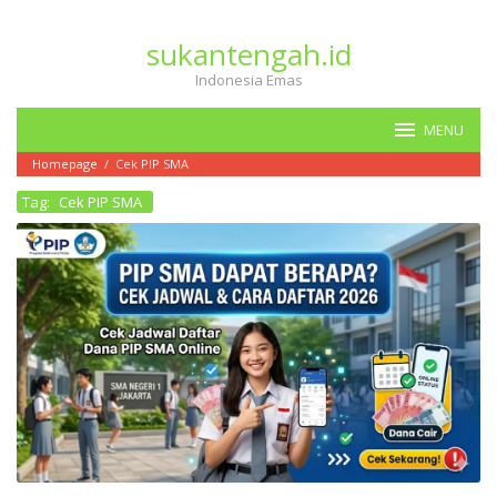
Loncat
ke
sukantengah.id
konten
Indonesia Emas
MENU
Homepage
/
Cek PIP SMA
Tag:
Cek PIP SMA