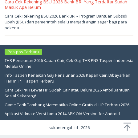
Cara Cek Rekening BSU 2026 Bank BRI Yang Terdaftar Sudah
Masuk Apa Belum
Mei
Cara Cek Rekening BSU 2026 Bank BRI – Program Bantuan Subsidi
18,
Upah (BSU) dari pemerintah selalu menjadi angin segar bagi para
2026
oleh
pekerja. …
sukantengah
Pos-pos Terbaru
THR Pensiunan 2026 Kapan Cair, Cek Gaji THR PNS Taspen Indonesia
Melalui Online
Info Taspen Kenaikan Gaji Pensiunan 2026 Kapan Cair, Dibayarkan
Hari Ini PT Taspen Terbaru
Cara Cek PKH Lewat HP Sudah Cair atau Belum 2026 Ambil Bantuan
Sosial Sekarang!
Game Tarik Tambang Matematika Online Gratis di HP Terbaru 2026
Aplikasi Vidmate Versi Lama 2014 APK Old Version for Android
sukantengah.id - 2026