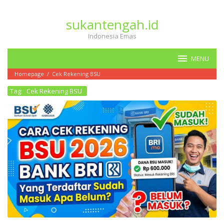
Loncat
ke
sukantengah.id
konten
Indonesia Emas
MENU
Homepage
/
Cek Rekening BSU
Tag:
Cek Rekening BSU