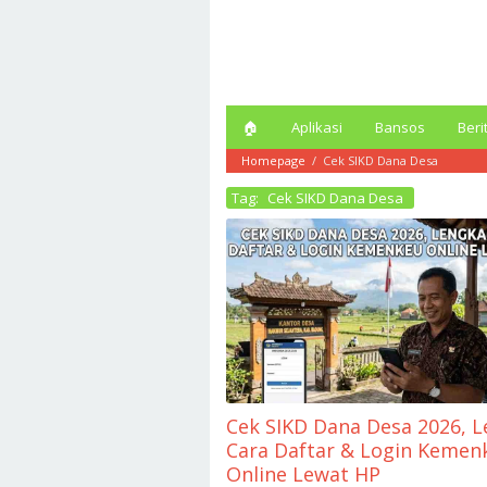
Loncat
ke
konten
🏠︎
Aplikasi
Bansos
Beri
Homepage
/
Cek SIKD Dana Desa
Tag:
Cek SIKD Dana Desa
Cek SIKD Dana Desa 2026, 
Cara Daftar & Login Kemen
Online Lewat HP