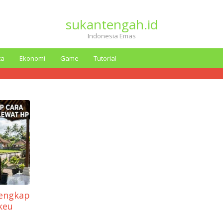
sukantengah.id
Indonesia Emas
ta
Ekonomi
Game
Tutorial
Lengkap
keu