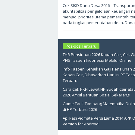
Mei
Cek SIKD Dana Desa 2026 – Transparan
3,
akuntabilitas pengelolaan keuangan n
2026
oleh
menjadi prioritas utama pemerintah, t
sukantengah
pada tingkat pemerintahan desa. Dana
Pos-pos Terbaru
THR Pensiunan 2026 Kapan Cair, Cek Ga
PNS Taspen Indonesia Melalui Online
Info Taspen Kenaikan Gaji Pensiunan 
Kapan Cair, Dibayarkan Hari Ini PT Tas
Terbaru
Cara Cek PKH Lewat HP Sudah Cair ata
2026 Ambil Bantuan Sosial Sekarang!
Game Tarik Tambang Matematika Onlin
di HP Terbaru 2026
Aplikasi Vidmate Versi Lama 2014 APK O
Version for Android