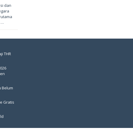
si dan
egara
erutama
 …
ji THR
2026
pen
u Belum
e Gratis
ld