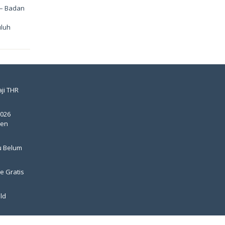
 – Badan
uluh
ji THR
2026
pen
u Belum
e Gratis
ld