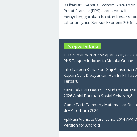
Mei
Daftar BPS Sensus Ekonomi 2026 Login
19,
Pusat Statistik (BPS) akan kembali
2026
oleh
menyelenggarakan hajatan besar sep
sukantengah
tahunan, yaitu Sensus Ekonomi 2026. …
Pos-pos Terbaru
THR Pensiunan 2026 Kapan Cair, Cek Ga
PNS Taspen Indonesia Melalui Online
Info Taspen Kenaikan Gaji Pensiunan 
Kapan Cair, Dibayarkan Hari Ini PT Tas
Terbaru
Cara Cek PKH Lewat HP Sudah Cair ata
2026 Ambil Bantuan Sosial Sekarang!
Game Tarik Tambang Matematika Onlin
di HP Terbaru 2026
Aplikasi Vidmate Versi Lama 2014 APK O
Version for Android