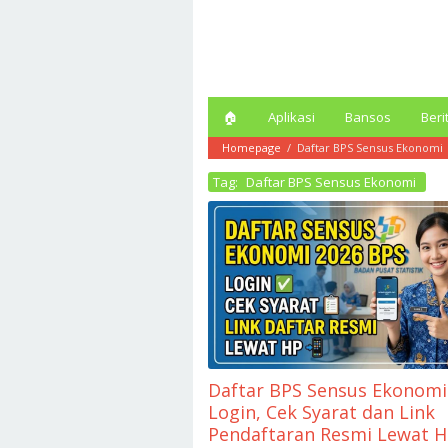
Loncat
ke
konten
🏠︎
Aplikasi
Bansos
Beri
Homepage
/
Daftar BPS Sensus Ekonomi
Tag:
Daftar BPS Sensus Ekonomi
Daftar BPS Sensus Ekonomi
Login, Cek Syarat dan Link
Pendaftaran Resmi Lewat 