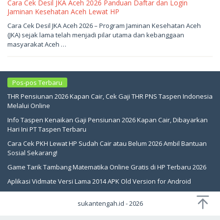
Cara Cek Desil JKA Aceh 2026 Panduan Daftar dan Login
Jaminan Kesehatan Aceh Lewat HP
Juni
Cara Cek Desil JKA Aceh 2026 – Program Jaminan Kesehatan Aceh
3,
(JKA) sejak lama telah menjadi pilar utama dan kebanggaan
2026
oleh
masyarakat Aceh …
sukantengah
Pos-pos Terbaru
THR Pensiunan 2026 Kapan Cair, Cek Gaji THR PNS Taspen Indonesia
Melalui Online
Info Taspen Kenaikan Gaji Pensiunan 2026 Kapan Cair, Dibayarkan
Hari Ini PT Taspen Terbaru
Cara Cek PKH Lewat HP Sudah Cair atau Belum 2026 Ambil Bantuan
Sosial Sekarang!
Game Tarik Tambang Matematika Online Gratis di HP Terbaru 2026
Aplikasi Vidmate Versi Lama 2014 APK Old Version for Android
sukantengah.id - 2026