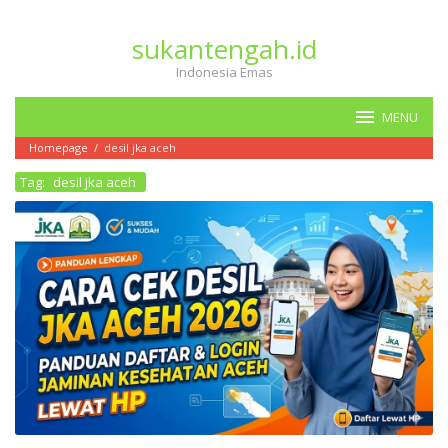
Loncat
ke
sukantengah.id
konten
Indonesia Emas
MENU
Homepage
/
desil jka aceh
Tag:
desil jka aceh