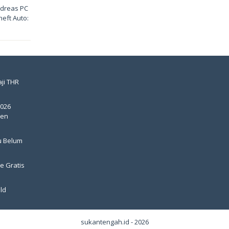
dreas PC
heft Auto:
ji THR
2026
pen
u Belum
e Gratis
ld
sukantengah.id - 2026