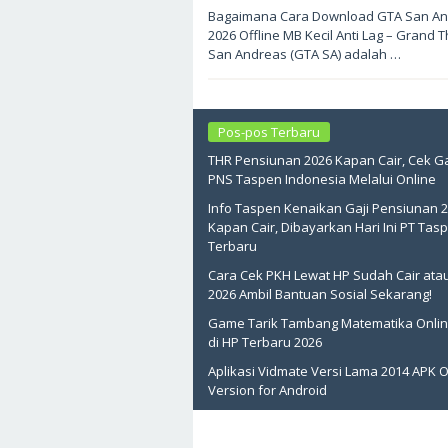
Mei
Bagaimana Cara Download GTA San An
22,
2026 Offline MB Kecil Anti Lag – Grand T
2026
oleh
San Andreas (GTA SA) adalah …
sukantengah
Pos-pos Terbaru
THR Pensiunan 2026 Kapan Cair, Cek Ga
PNS Taspen Indonesia Melalui Online
Info Taspen Kenaikan Gaji Pensiunan 
Kapan Cair, Dibayarkan Hari Ini PT Tas
Terbaru
Cara Cek PKH Lewat HP Sudah Cair ata
2026 Ambil Bantuan Sosial Sekarang!
Game Tarik Tambang Matematika Onlin
di HP Terbaru 2026
Aplikasi Vidmate Versi Lama 2014 APK O
Version for Android