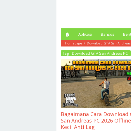
Loncat
ke
konten
🏠︎
Aplikasi
Bansos
Beri
Homepage
/
Download GTA San Andreas
Tag:
Download GTA San Andreas PC
Bagaimana Cara Download
San Andreas PC 2026 Offlin
Kecil Anti Lag