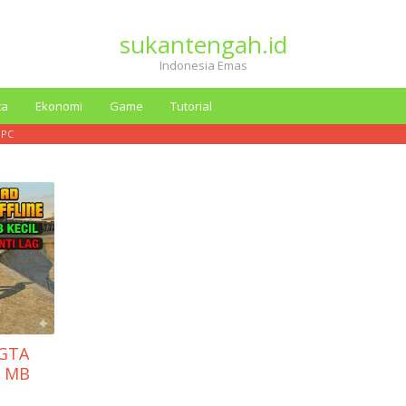
sukantengah.id
Indonesia Emas
ta
Ekonomi
Game
Tutorial
 PC
 GTA
e MB