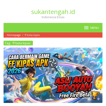
Loncat
ke
sukantengah.id
konten
Indonesia Emas
MENU
Homepage
/
ff beta kipas
Tag:
ff beta kipas