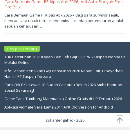
Cara Bermain Game FF Kipas Apk 2026, Asli Auto Booyah Free
Fire Beta
Mei
Cara Bermain Game FF Kipas Apk 2026 – Bagi para survivor sejati,
16,
mencari cara untuk terus mendominasi medan pertempuran adalah
2026
oleh
sebuah keharusan. …
sukantengah
Pos-pos Terbaru
THR Pensiunan 2026 Kapan Cair, Cek Gaji THR PNS Taspen Indonesia
Melalui Online
Info Taspen Kenaikan Gaji Pensiunan 2026 Kapan Cair, Dibayarkan
Hari Ini PT Taspen Terbaru
Cara Cek PKH Lewat HP Sudah Cair atau Belum 2026 Ambil Bantuan
Sosial Sekarang!
Game Tarik Tambang Matematika Online Gratis di HP Terbaru 2026
Aplikasi Vidmate Versi Lama 2014 APK Old Version for Android
sukantengah.id - 2026