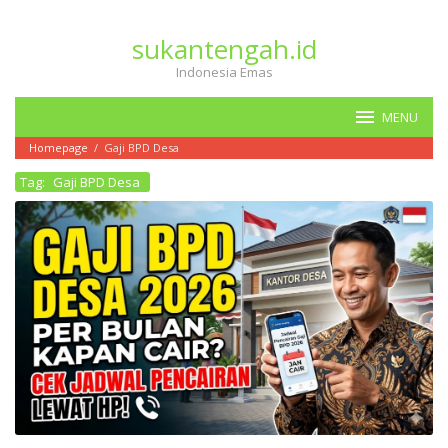
Loncat
ke
sukantengah.id
konten
Indonesia Emas
MENU
Homepage
/
Gaji BPD Desa
Tag:
Gaji BPD Desa