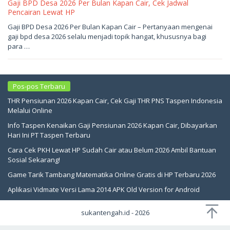
Gaji BPD Desa 2026 Per Bulan Kapan Cair, Cek Jadwal
Pencairan Lewat HP
Mei
Gaji BPD Desa 2026 Per Bulan Kapan Cair – Pertanyaan mengenai
16,
gaji bpd desa 2026 selalu menjadi topik hangat, khususnya bagi
2026
oleh
para …
sukantengah
Pos-pos Terbaru
THR Pensiunan 2026 Kapan Cair, Cek Gaji THR PNS Taspen Indonesia
Melalui Online
Info Taspen Kenaikan Gaji Pensiunan 2026 Kapan Cair, Dibayarkan
Hari Ini PT Taspen Terbaru
Cara Cek PKH Lewat HP Sudah Cair atau Belum 2026 Ambil Bantuan
Sosial Sekarang!
Game Tarik Tambang Matematika Online Gratis di HP Terbaru 2026
Aplikasi Vidmate Versi Lama 2014 APK Old Version for Android
sukantengah.id - 2026