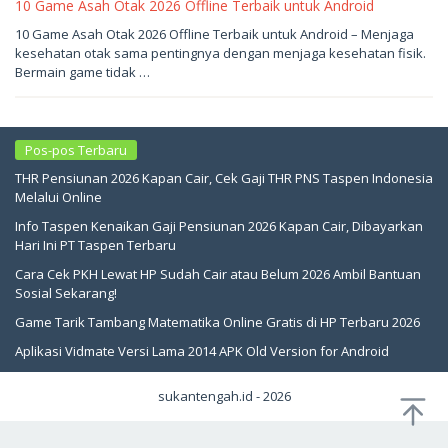
10 Game Asah Otak 2026 Offline Terbaik untuk Android
Mei
10 Game Asah Otak 2026 Offline Terbaik untuk Android – Menjaga
25,
kesehatan otak sama pentingnya dengan menjaga kesehatan fisik.
2026
oleh
Bermain game tidak …
sukantengah
Pos-pos Terbaru
THR Pensiunan 2026 Kapan Cair, Cek Gaji THR PNS Taspen Indonesia
Melalui Online
Info Taspen Kenaikan Gaji Pensiunan 2026 Kapan Cair, Dibayarkan
Hari Ini PT Taspen Terbaru
Cara Cek PKH Lewat HP Sudah Cair atau Belum 2026 Ambil Bantuan
Sosial Sekarang!
Game Tarik Tambang Matematika Online Gratis di HP Terbaru 2026
Aplikasi Vidmate Versi Lama 2014 APK Old Version for Android
sukantengah.id - 2026