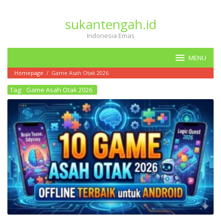
Loncat
ke
sukantengah.id
konten
Indonesia Emas
MENU
Homepage
/
Game Asah Otak 2026
Tag:
Game Asah Otak 2026