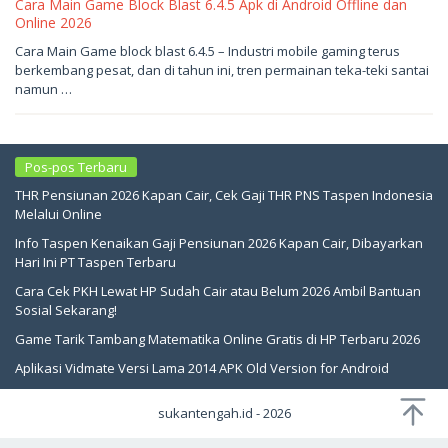
Cara Main Game Block Blast 6.4.5 Apk di Android Offline dan
Online 2026
Juni
Cara Main Game block blast 6.4.5 – Industri mobile gaming terus
2,
berkembang pesat, dan di tahun ini, tren permainan teka-teki santai
2026
oleh
namun …
sukantengah
Pos-pos Terbaru
THR Pensiunan 2026 Kapan Cair, Cek Gaji THR PNS Taspen Indonesia
Melalui Online
Info Taspen Kenaikan Gaji Pensiunan 2026 Kapan Cair, Dibayarkan
Hari Ini PT Taspen Terbaru
Cara Cek PKH Lewat HP Sudah Cair atau Belum 2026 Ambil Bantuan
Sosial Sekarang!
Game Tarik Tambang Matematika Online Gratis di HP Terbaru 2026
Aplikasi Vidmate Versi Lama 2014 APK Old Version for Android
sukantengah.id - 2026