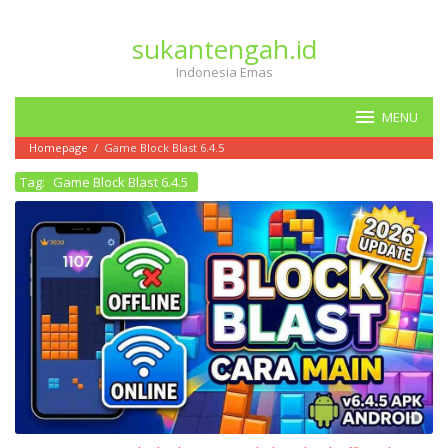
Loncat
ke
sukantengah.id
konten
Indonesia Emas
MENU
Homepage
/
Game Block Blast 6.4.5
Tag:
Game Block Blast 6.4.5