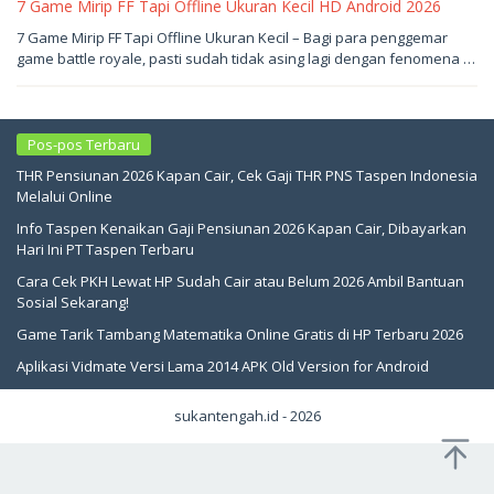
7 Game Mirip FF Tapi Offline Ukuran Kecil HD Android 2026
Mei
7 Game Mirip FF Tapi Offline Ukuran Kecil – Bagi para penggemar
18,
game battle royale, pasti sudah tidak asing lagi dengan fenomena …
2026
oleh
sukantengah
Pos-pos Terbaru
THR Pensiunan 2026 Kapan Cair, Cek Gaji THR PNS Taspen Indonesia
Melalui Online
Info Taspen Kenaikan Gaji Pensiunan 2026 Kapan Cair, Dibayarkan
Hari Ini PT Taspen Terbaru
Cara Cek PKH Lewat HP Sudah Cair atau Belum 2026 Ambil Bantuan
Sosial Sekarang!
Game Tarik Tambang Matematika Online Gratis di HP Terbaru 2026
Aplikasi Vidmate Versi Lama 2014 APK Old Version for Android
sukantengah.id - 2026