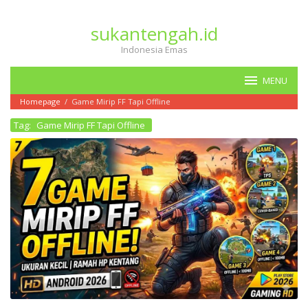
Loncat
ke
sukantengah.id
konten
Indonesia Emas
MENU
Homepage
/
Game Mirip FF Tapi Offline
Tag:
Game Mirip FF Tapi Offline