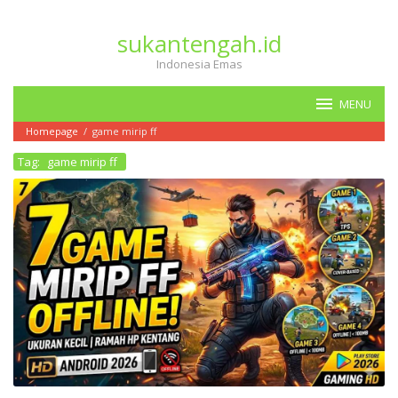
Loncat
ke
sukantengah.id
konten
Indonesia Emas
MENU
Homepage
/
game mirip ff
Tag:
game mirip ff