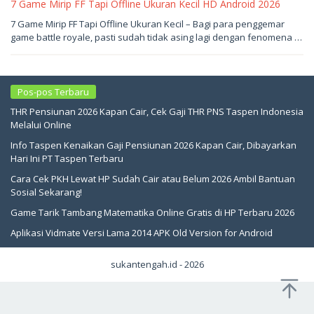
7 Game Mirip FF Tapi Offline Ukuran Kecil HD Android 2026
Mei
7 Game Mirip FF Tapi Offline Ukuran Kecil – Bagi para penggemar
18,
game battle royale, pasti sudah tidak asing lagi dengan fenomena …
2026
oleh
sukantengah
Pos-pos Terbaru
THR Pensiunan 2026 Kapan Cair, Cek Gaji THR PNS Taspen Indonesia
Melalui Online
Info Taspen Kenaikan Gaji Pensiunan 2026 Kapan Cair, Dibayarkan
Hari Ini PT Taspen Terbaru
Cara Cek PKH Lewat HP Sudah Cair atau Belum 2026 Ambil Bantuan
Sosial Sekarang!
Game Tarik Tambang Matematika Online Gratis di HP Terbaru 2026
Aplikasi Vidmate Versi Lama 2014 APK Old Version for Android
sukantengah.id - 2026