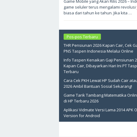
Game Mobile yang Akan Rilis 2026 – Ind
5,
game seluler terus mengalami revolusi 
2026
oleh
biasa dari tahun ke tahun. Jika kita …
sukantengah
Pos-pos Terbaru
THR Pensiunan 2026 Kapan Cair, Cek Ga
PNS Taspen Indonesia Melalui Online
Info Taspen Kenaikan Gaji Pensiunan 
Kapan Cair, Dibayarkan Hari Ini PT Tas
Terbaru
Cara Cek PKH Lewat HP Sudah Cair ata
2026 Ambil Bantuan Sosial Sekarang!
Game Tarik Tambang Matematika Onlin
di HP Terbaru 2026
Aplikasi Vidmate Versi Lama 2014 APK O
Version for Android