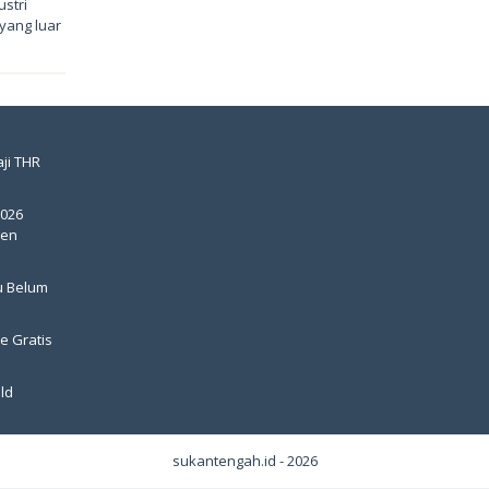
ustri
yang luar
ji THR
2026
pen
u Belum
e Gratis
ld
sukantengah.id - 2026