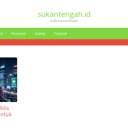
sukantengah.id
Indonesia Emas
ta
Ekonomi
Game
Tutorial
ilis
untuk