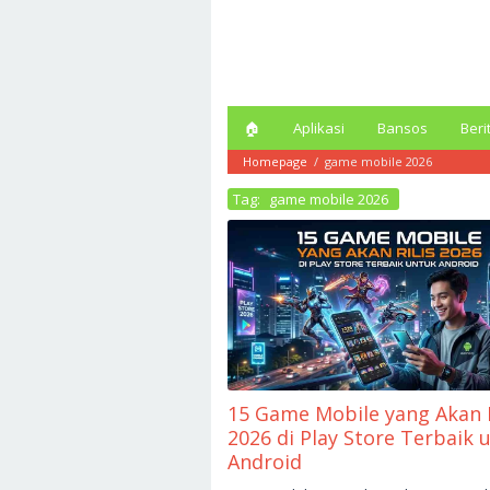
Loncat
ke
konten
🏠︎
Aplikasi
Bansos
Beri
Homepage
/
game mobile 2026
Tag:
game mobile 2026
15 Game Mobile yang Akan R
2026 di Play Store Terbaik 
Android
Mei