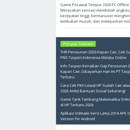
Mei
Game Pesawat Tempur 2026 PC Offline
16,
Merasakan sensasi membelah angkas
2026
oleh
kecepatan tinggi, bermanuver menghin
sukantengah
tembakan musuh, dan melepaskan misi
Pos-pos Terbaru
THR Pensiunan 2026 Kapan Cair, Cek Ga
PNS Taspen Indonesia Melalui Online
Info Taspen Kenaikan Gaji Pensiunan 
Kapan Cair, Dibayarkan Hari Ini PT Tas
Terbaru
Cara Cek PKH Lewat HP Sudah Cair ata
2026 Ambil Bantuan Sosial Sekarang!
Game Tarik Tambang Matematika Onlin
di HP Terbaru 2026
Aplikasi Vidmate Versi Lama 2014 APK O
Version for Android