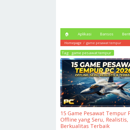
Loncat
ke
konten
🏠︎
Aplikasi
Bansos
Beri
Homepage
/
game pesawat tempur
Tag:
game pesawat tempur
15 Game Pesawat Tempur P
Offline yang Seru, Realistis,
Berkualitas Terbaik