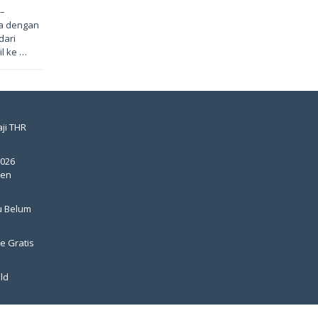
 –
a dengan
dari
l ke …
ji THR
2026
pen
u Belum
e Gratis
ld