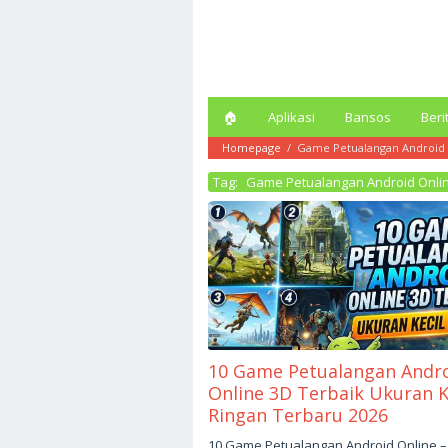
Loncat
ke
konten
🏠︎
Aplikasi
Bansos
Beri
Homepage
/
Game Petualangan Android 
Tag:
Game Petualangan Android Onli
10 Game Petualangan Andr
Online 3D Terbaik Ukuran K
Ringan Terbaru 2026
Mei
10 Game Petualangan Android Online – 