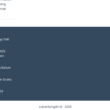
yang
kmati
ji THR
2026
pen
u Belum
e Gratis
ld
sukantengah.id - 2026