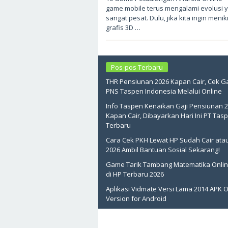
6,
game mobile terus mengalami evolusi 
2026
oleh
sangat pesat. Dulu, jika kita ingin meni
sukantengah
grafis 3D …
Pos-pos Terbaru
THR Pensiunan 2026 Kapan Cair, Cek Ga
PNS Taspen Indonesia Melalui Online
Info Taspen Kenaikan Gaji Pensiunan 
Kapan Cair, Dibayarkan Hari Ini PT Tas
Terbaru
Cara Cek PKH Lewat HP Sudah Cair ata
2026 Ambil Bantuan Sosial Sekarang!
Game Tarik Tambang Matematika Onlin
di HP Terbaru 2026
Aplikasi Vidmate Versi Lama 2014 APK O
Version for Android