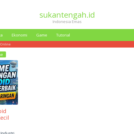
sukantengah.id
Indonesia Emas
ta
Ekonomi
Game
Tutorial
Online
ne
oid
ecil
Industri