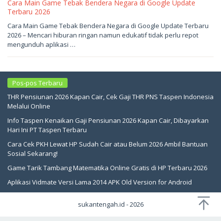
Cara Main Game Tebak Bendera Negara di Google Update
Terbaru 2026
Mei
Cara Main Game Tebak Bendera Negara di Google Update Terbaru
24,
2026 – Mencari hiburan ringan namun edukatif tidak perlu repot
2026
oleh
mengunduh aplikasi …
sukantengah
Pos-pos Terbaru
THR Pensiunan 2026 Kapan Cair, Cek Gaji THR PNS Taspen Indonesia
Melalui Online
Info Taspen Kenaikan Gaji Pensiunan 2026 Kapan Cair, Dibayarkan
Hari Ini PT Taspen Terbaru
Cara Cek PKH Lewat HP Sudah Cair atau Belum 2026 Ambil Bantuan
Sosial Sekarang!
Game Tarik Tambang Matematika Online Gratis di HP Terbaru 2026
Aplikasi Vidmate Versi Lama 2014 APK Old Version for Android
sukantengah.id - 2026