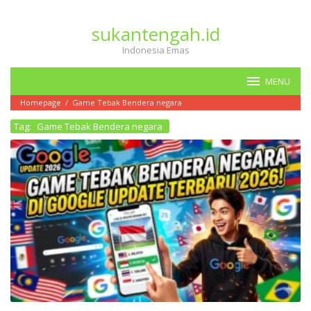
Loncat
ke
sukantengah.id
konten
Indonesia Emas
MENU
Homepage
/
Game Tebak Bendera negara
Tag:
Game Tebak Bendera negara