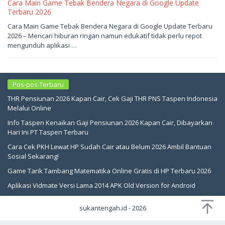
Cara Main Game Tebak Bendera Negara di Google Update
Terbaru 2026
Mei
Cara Main Game Tebak Bendera Negara di Google Update Terbaru
24,
2026 – Mencari hiburan ringan namun edukatif tidak perlu repot
2026
oleh
mengunduh aplikasi …
sukantengah
Pos-pos Terbaru
THR Pensiunan 2026 Kapan Cair, Cek Gaji THR PNS Taspen Indonesia
Melalui Online
Info Taspen Kenaikan Gaji Pensiunan 2026 Kapan Cair, Dibayarkan
Hari Ini PT Taspen Terbaru
Cara Cek PKH Lewat HP Sudah Cair atau Belum 2026 Ambil Bantuan
Sosial Sekarang!
Game Tarik Tambang Matematika Online Gratis di HP Terbaru 2026
Aplikasi Vidmate Versi Lama 2014 APK Old Version for Android
sukantengah.id - 2026