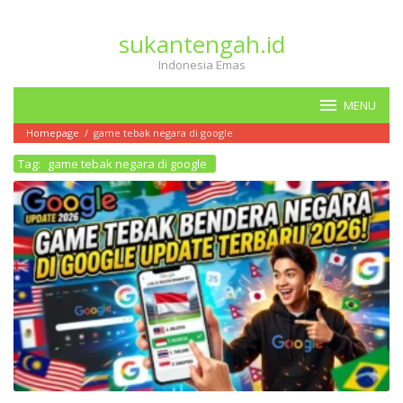
Loncat
ke
sukantengah.id
konten
Indonesia Emas
MENU
Homepage
/
game tebak negara di google
Tag:
game tebak negara di google