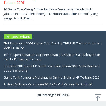
Terbaru 2026
Mei
10 Game Truk Oleng Offline Terbaik – Fenomena truk oleng di
8,
jalanan Indonesia telah menjadi sebuah sub-kultur otomotif yang
2026
oleh
sangat ikonik. Dari …
sukantengah
Pos-pos Terbaru
THR Pensiunan 2026 Kapan Cair, Cek Gaji THR PNS Taspen Indonesia
Melalui Online
Info Taspen Kenaikan Gaji Pensiunan 2026 Kapan Cair, Dibayarkan
Hari Ini PT Taspen Terbaru
Cara Cek PKH Lewat HP Sudah Cair atau Belum 2026 Ambil Bantuan
Sosial Sekarang!
Game Tarik Tambang Matematika Online Gratis di HP Terbaru 2026
Aplikasi Vidmate Versi Lama 2014 APK Old Version for Android
sukantengah.id - 2026