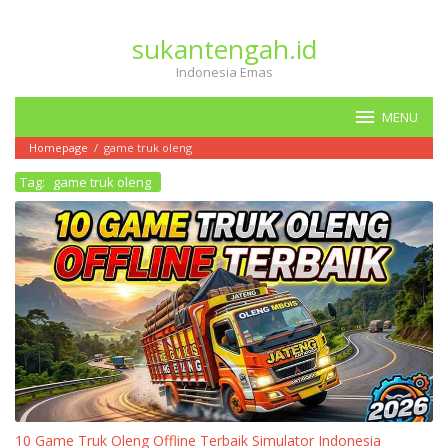
Loncat
ke
sukantengah.id
konten
Indonesia Emas
MENU
Homepage
/
game truk oleng
Tag:
game truk oleng
10 Game Truk Oleng Offline Terbaik Simulator Indonesia