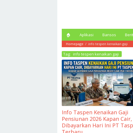
Loncat
ke
konten
🏠︎
Aplikasi
Bansos
Beri
Homepage
/
info tespen kenaikan gaji
Tag:
info tespen kenaikan gaji
Info Taspen Kenaikan Gaji
Pensiunan 2026 Kapan Cair,
Dibayarkan Hari Ini PT Tas
Terbaru