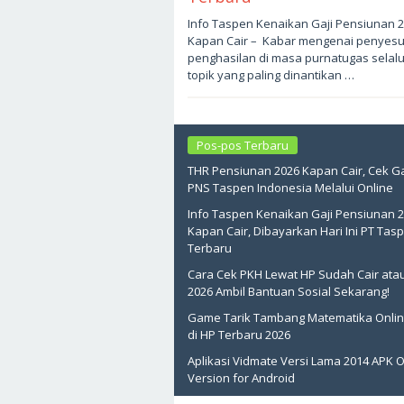
Juni
Info Taspen Kenaikan Gaji Pensiunan 
4,
Kapan Cair – Kabar mengenai penyes
2026
oleh
penghasilan di masa purnatugas selal
sukantengah
topik yang paling dinantikan …
Pos-pos Terbaru
THR Pensiunan 2026 Kapan Cair, Cek Ga
PNS Taspen Indonesia Melalui Online
Info Taspen Kenaikan Gaji Pensiunan 
Kapan Cair, Dibayarkan Hari Ini PT Tas
Terbaru
Cara Cek PKH Lewat HP Sudah Cair ata
2026 Ambil Bantuan Sosial Sekarang!
Game Tarik Tambang Matematika Onlin
di HP Terbaru 2026
Aplikasi Vidmate Versi Lama 2014 APK O
Version for Android