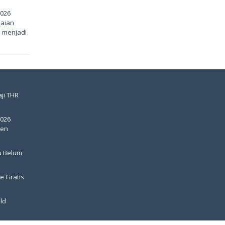
2026
uaian
u menjadi
ji THR
2026
pen
u Belum
e Gratis
ld