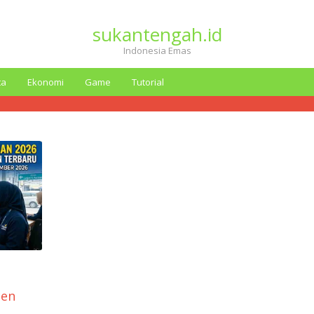
sukantengah.id
Indonesia Emas
ta
Ekonomi
Game
Tutorial
pen