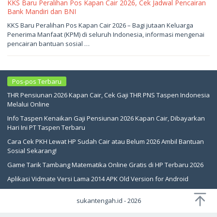
KKS Baru Peralihan Pos Kapan Cair 2026, Cek Jadwal Pencairan
Bank Mandiri dan BNI
Mei
KKS Baru Peralihan Pos Kapan Cair 2026 – Bagi jutaan Keluarga
14,
Penerima Manfaat (KPM) di seluruh Indonesia, informasi mengenai
2026
oleh
pencairan bantuan sosial …
sukantengah
Pos-pos Terbaru
THR Pensiunan 2026 Kapan Cair, Cek Gaji THR PNS Taspen Indonesia
Melalui Online
Info Taspen Kenaikan Gaji Pensiunan 2026 Kapan Cair, Dibayarkan
Hari Ini PT Taspen Terbaru
Cara Cek PKH Lewat HP Sudah Cair atau Belum 2026 Ambil Bantuan
Sosial Sekarang!
Game Tarik Tambang Matematika Online Gratis di HP Terbaru 2026
Aplikasi Vidmate Versi Lama 2014 APK Old Version for Android
sukantengah.id - 2026