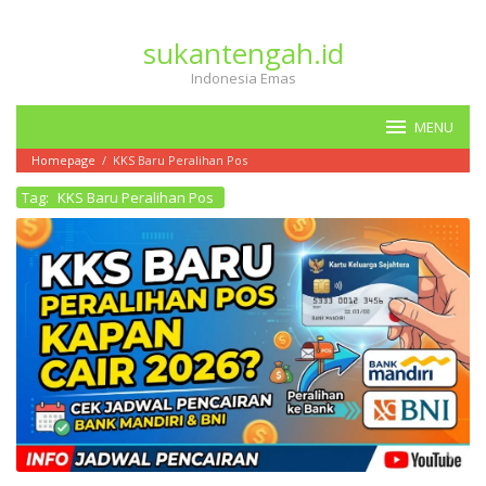
Loncat
ke
sukantengah.id
konten
Indonesia Emas
MENU
Homepage
/
KKS Baru Peralihan Pos
Tag:
KKS Baru Peralihan Pos