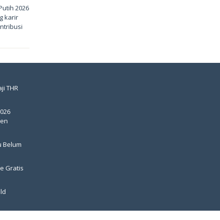
utih 2026
 karir
ntribusi
ji THR
2026
pen
u Belum
e Gratis
ld