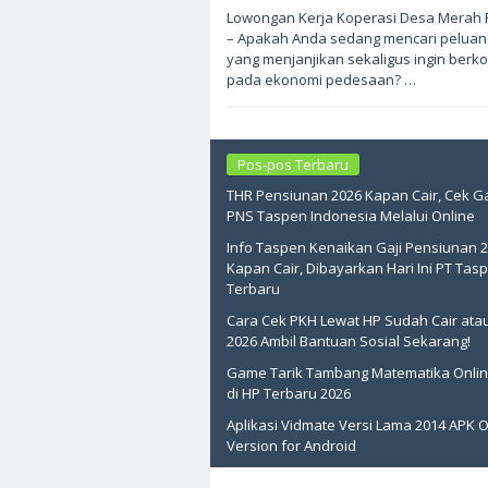
Mei
Lowongan Kerja Koperasi Desa Merah P
17,
– Apakah Anda sedang mencari peluang
2026
oleh
yang menjanjikan sekaligus ingin berko
sukantengah
pada ekonomi pedesaan? …
Pos-pos Terbaru
THR Pensiunan 2026 Kapan Cair, Cek Ga
PNS Taspen Indonesia Melalui Online
Info Taspen Kenaikan Gaji Pensiunan 
Kapan Cair, Dibayarkan Hari Ini PT Tas
Terbaru
Cara Cek PKH Lewat HP Sudah Cair ata
2026 Ambil Bantuan Sosial Sekarang!
Game Tarik Tambang Matematika Onlin
di HP Terbaru 2026
Aplikasi Vidmate Versi Lama 2014 APK O
Version for Android