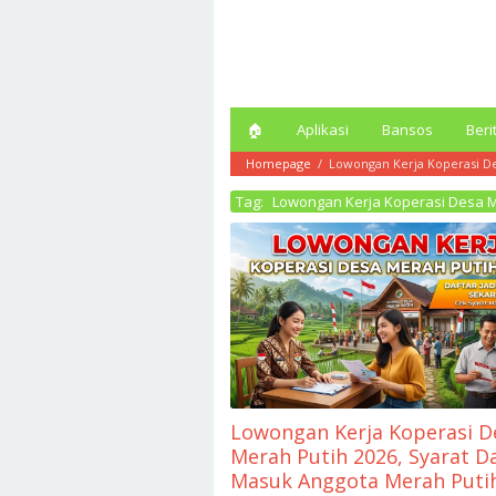
Loncat
ke
konten
🏠︎
Aplikasi
Bansos
Beri
Homepage
/
Lowongan Kerja Koperasi D
Tag:
Lowongan Kerja Koperasi Desa M
Lowongan Kerja Koperasi D
Merah Putih 2026, Syarat D
Masuk Anggota Merah Puti