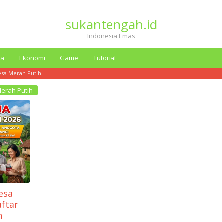
sukantengah.id
Indonesia Emas
ta
Ekonomi
Game
Tutorial
esa Merah Putih
erah Putih
esa
aftar
h