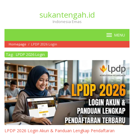
Loncat
ke
sukantengah.id
konten
Indonesia Emas
MENU
Homepage
/
LPDP 2026 Login
Tag:
LPDP 2026 Login
LPDP 2026 Login Akun & Panduan Lengkap Pendaftaran