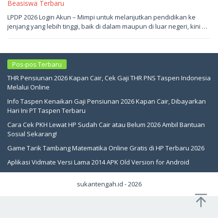
Beasiswa Terbaru
Mei
LPDP 2026 Login Akun – Mimpi untuk melanjutkan pendidikan ke
7,
jenjang yang lebih tinggi, baik di dalam maupun di luar negeri, kini …
2026
oleh
sukantengah
Pos-pos Terbaru
THR Pensiunan 2026 Kapan Cair, Cek Gaji THR PNS Taspen Indonesia
Melalui Online
Info Taspen Kenaikan Gaji Pensiunan 2026 Kapan Cair, Dibayarkan
Hari Ini PT Taspen Terbaru
Cara Cek PKH Lewat HP Sudah Cair atau Belum 2026 Ambil Bantuan
Sosial Sekarang!
Game Tarik Tambang Matematika Online Gratis di HP Terbaru 2026
Aplikasi Vidmate Versi Lama 2014 APK Old Version for Android
sukantengah.id - 2026