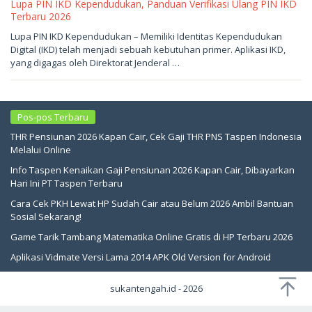
Lupa PIN IKD Kependudukan, Panduan Verifikasi Ulang PIN IKD
Terbaru 2026
Mei
Lupa PIN IKD Kependudukan – Memiliki Identitas Kependudukan
23,
Digital (IKD) telah menjadi sebuah kebutuhan primer. Aplikasi IKD,
2026
oleh
yang digagas oleh Direktorat Jenderal …
sukantengah
Pos-pos Terbaru
THR Pensiunan 2026 Kapan Cair, Cek Gaji THR PNS Taspen Indonesia
Melalui Online
Info Taspen Kenaikan Gaji Pensiunan 2026 Kapan Cair, Dibayarkan
Hari Ini PT Taspen Terbaru
Cara Cek PKH Lewat HP Sudah Cair atau Belum 2026 Ambil Bantuan
Sosial Sekarang!
Game Tarik Tambang Matematika Online Gratis di HP Terbaru 2026
Aplikasi Vidmate Versi Lama 2014 APK Old Version for Android
sukantengah.id - 2026