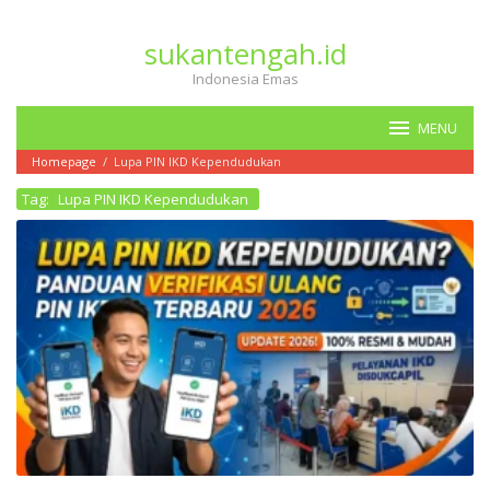
Loncat
ke
sukantengah.id
konten
Indonesia Emas
MENU
Homepage
/
Lupa PIN IKD Kependudukan
Tag:
Lupa PIN IKD Kependudukan