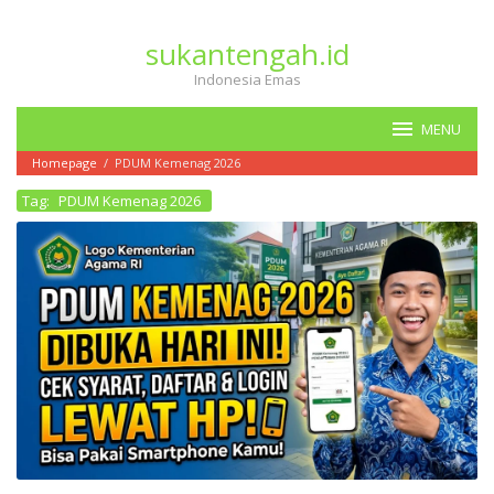
Loncat
ke
sukantengah.id
konten
Indonesia Emas
MENU
Homepage
/
PDUM Kemenag 2026
Tag:
PDUM Kemenag 2026