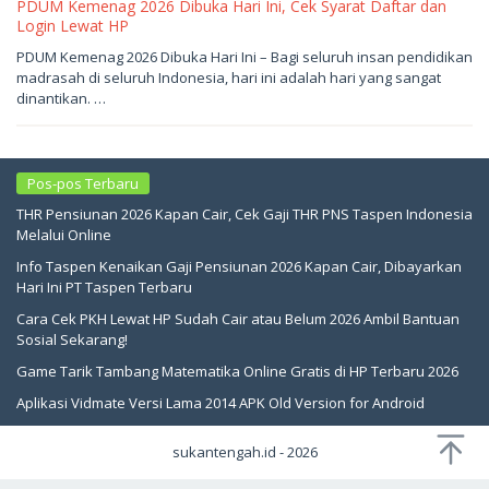
PDUM Kemenag 2026 Dibuka Hari Ini, Cek Syarat Daftar dan
Login Lewat HP
Mei
PDUM Kemenag 2026 Dibuka Hari Ini – Bagi seluruh insan pendidikan
17,
madrasah di seluruh Indonesia, hari ini adalah hari yang sangat
2026
oleh
dinantikan. …
sukantengah
Pos-pos Terbaru
THR Pensiunan 2026 Kapan Cair, Cek Gaji THR PNS Taspen Indonesia
Melalui Online
Info Taspen Kenaikan Gaji Pensiunan 2026 Kapan Cair, Dibayarkan
Hari Ini PT Taspen Terbaru
Cara Cek PKH Lewat HP Sudah Cair atau Belum 2026 Ambil Bantuan
Sosial Sekarang!
Game Tarik Tambang Matematika Online Gratis di HP Terbaru 2026
Aplikasi Vidmate Versi Lama 2014 APK Old Version for Android
sukantengah.id - 2026