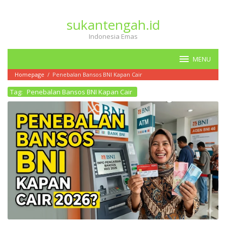
Loncat
ke
sukantengah.id
konten
Indonesia Emas
MENU
Homepage
/
Penebalan Bansos BNI Kapan Cair
Tag:
Penebalan Bansos BNI Kapan Cair