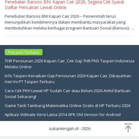
Penebalan Bansos BNI Kapan Cair 2026, Segera Cek Syarat
Daftar Pencairan Lewat Online
Mei
Penebalan Bansos BNI Kapan Cair 2026 – Pemerintah terus
15,
menunjukkan komitmennya dalam membantu masyarakat yang
2026
oleh
membutuhkan melalui berbagai program Bantuan Sosial (Bansos). …
sukantengah
Pos-pos Terbaru
THR Pensiunan 2026 Kapan Cair, Cek Gaji THR PNS Taspen Indonesia
Melalui Online
Info Taspen Kenaikan Gaji Pensiunan 2026 Kapan Cair, Dibayarkan
Hari Ini PT Taspen Terbaru
Cara Cek PKH Lewat HP Sudah Cair atau Belum 2026 Ambil Bantuan
Sosial Sekarang!
Game Tarik Tambang Matematika Online Gratis di HP Terbaru 2026
Aplikasi Vidmate Versi Lama 2014 APK Old Version for Android
sukantengah.id - 2026