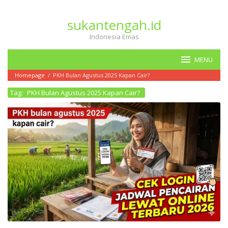
Loncat
ke
sukantengah.id
konten
Indonesia Emas
MENU
Homepage
/
PKH Bulan Agustus 2025 Kapan Cair?
Tag:
PKH Bulan Agustus 2025 Kapan Cair?