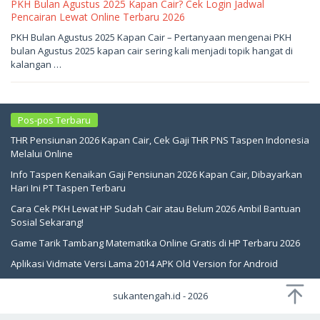
PKH Bulan Agustus 2025 Kapan Cair? Cek Login Jadwal
Pencairan Lewat Online Terbaru 2026
Mei
PKH Bulan Agustus 2025 Kapan Cair – Pertanyaan mengenai PKH
21,
bulan Agustus 2025 kapan cair sering kali menjadi topik hangat di
2026
oleh
kalangan …
sukantengah
Pos-pos Terbaru
THR Pensiunan 2026 Kapan Cair, Cek Gaji THR PNS Taspen Indonesia
Melalui Online
Info Taspen Kenaikan Gaji Pensiunan 2026 Kapan Cair, Dibayarkan
Hari Ini PT Taspen Terbaru
Cara Cek PKH Lewat HP Sudah Cair atau Belum 2026 Ambil Bantuan
Sosial Sekarang!
Game Tarik Tambang Matematika Online Gratis di HP Terbaru 2026
Aplikasi Vidmate Versi Lama 2014 APK Old Version for Android
sukantengah.id - 2026