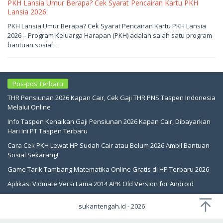
PKH Lansia Umur Berapa? Cek Syarat Pencairan Kartu PKH
Lansia 2026
Mei
PKH Lansia Umur Berapa? Cek Syarat Pencairan Kartu PKH Lansia
18,
2026 – Program Keluarga Harapan (PKH) adalah salah satu program
2026
oleh
bantuan sosial …
sukantengah
Pos-pos Terbaru
THR Pensiunan 2026 Kapan Cair, Cek Gaji THR PNS Taspen Indonesia
Melalui Online
Info Taspen Kenaikan Gaji Pensiunan 2026 Kapan Cair, Dibayarkan
Hari Ini PT Taspen Terbaru
Cara Cek PKH Lewat HP Sudah Cair atau Belum 2026 Ambil Bantuan
Sosial Sekarang!
Game Tarik Tambang Matematika Online Gratis di HP Terbaru 2026
Aplikasi Vidmate Versi Lama 2014 APK Old Version for Android
sukantengah.id - 2026