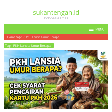
Loncat
ke
sukantengah.id
konten
Indonesia Emas
MENU
Homepage
/
PKH Lansia Umur Berapa
Tag:
PKH Lansia Umur Berapa