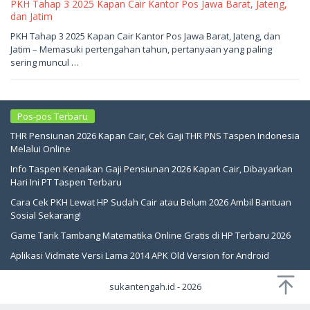
PKH Tahap 3 2025 Kapan Cair Kantor Pos Jawa Barat, Jateng,
dan Jatim
Juni
PKH Tahap 3 2025 Kapan Cair Kantor Pos Jawa Barat, Jateng, dan
2,
Jatim – Memasuki pertengahan tahun, pertanyaan yang paling
2026
oleh
sering muncul …
sukantengah
Pos-pos Terbaru
THR Pensiunan 2026 Kapan Cair, Cek Gaji THR PNS Taspen Indonesia
Melalui Online
Info Taspen Kenaikan Gaji Pensiunan 2026 Kapan Cair, Dibayarkan
Hari Ini PT Taspen Terbaru
Cara Cek PKH Lewat HP Sudah Cair atau Belum 2026 Ambil Bantuan
Sosial Sekarang!
Game Tarik Tambang Matematika Online Gratis di HP Terbaru 2026
Aplikasi Vidmate Versi Lama 2014 APK Old Version for Android
sukantengah.id - 2026