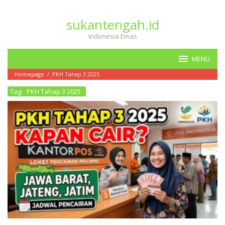
Loncat
ke
sukantengah.id
konten
Indonesia Emas
MENU
Homepage
/
PKH Tahap 3 2025
Tag:
PKH Tahap 3 2025