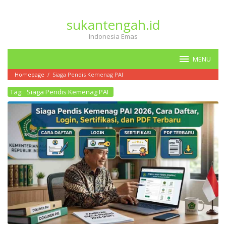
Loncat
ke
sukantengah.id
konten
Indonesia Emas
MENU
Homepage
/
Siaga Pendis Kemenag PAI
Tag:
Siaga Pendis Kemenag PAI