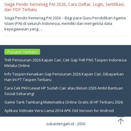
Siaga Pendis Kemenag PAI 2026, Cara Daftar, Login, Sertifikasi,
dan PDF Terbaru
Mei
Siaga Pendis Kemenag PAI 2026 – Bagi para Guru Pendidikan Agama
4,
Islam (PAI) di seluruh Indonesia, memiliki dan mengelola data
2026
oleh
kepegawaian yang …
sukantengah
Pos-pos Terbaru
THR Pensiunan 2026 Kapan Cair, Cek Gaji THR PNS Taspen Indonesia
Melalui Online
Info Taspen Kenaikan Gaji Pensiunan 2026 Kapan Cair, Dibayarkan
Hari Ini PT Taspen Terbaru
Cara Cek PKH Lewat HP Sudah Cair atau Belum 2026 Ambil Bantuan
Sosial Sekarang!
Game Tarik Tambang Matematika Online Gratis di HP Terbaru 2026
Aplikasi Vidmate Versi Lama 2014 APK Old Version for Android
sukantengah.id - 2026