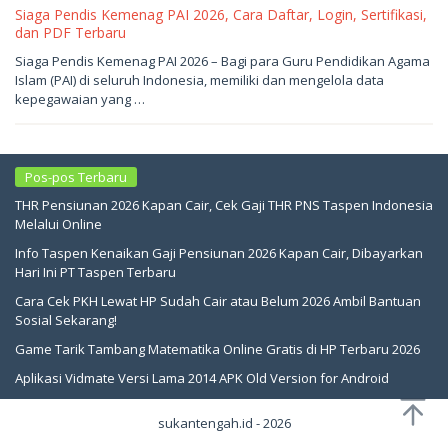
Siaga Pendis Kemenag PAI 2026, Cara Daftar, Login, Sertifikasi,
dan PDF Terbaru
Mei
Siaga Pendis Kemenag PAI 2026 – Bagi para Guru Pendidikan Agama
4,
Islam (PAI) di seluruh Indonesia, memiliki dan mengelola data
2026
oleh
kepegawaian yang …
sukantengah
Pos-pos Terbaru
THR Pensiunan 2026 Kapan Cair, Cek Gaji THR PNS Taspen Indonesia
Melalui Online
Info Taspen Kenaikan Gaji Pensiunan 2026 Kapan Cair, Dibayarkan
Hari Ini PT Taspen Terbaru
Cara Cek PKH Lewat HP Sudah Cair atau Belum 2026 Ambil Bantuan
Sosial Sekarang!
Game Tarik Tambang Matematika Online Gratis di HP Terbaru 2026
Aplikasi Vidmate Versi Lama 2014 APK Old Version for Android
sukantengah.id - 2026