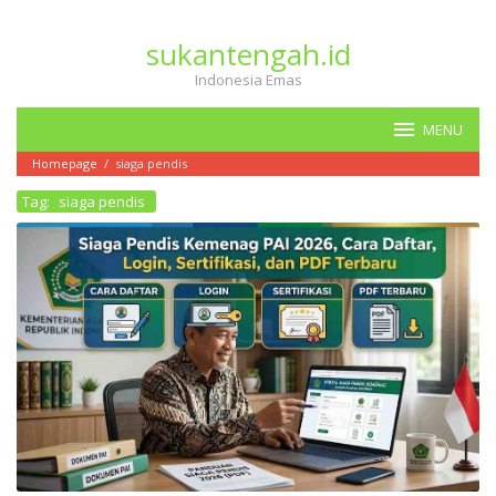
Loncat
ke
sukantengah.id
konten
Indonesia Emas
MENU
Homepage
/
siaga pendis
Tag:
siaga pendis